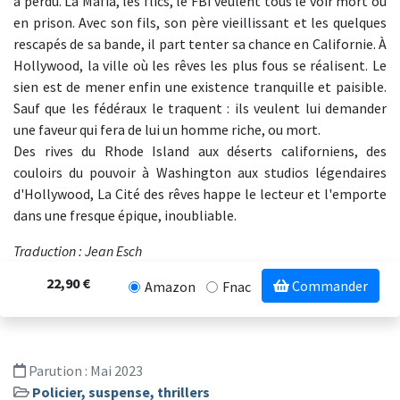
a perdu. La Mafia, les flics, le FBI veulent tous le voir mort ou
en prison. Avec son fils, son père vieillissant et les quelques
rescapés de sa bande, il part tenter sa chance en Californie. À
Hollywood, la ville où les rêves les plus fous se réalisent. Le
sien est de mener enfin une existence tranquille et paisible.
Sauf que les fédéraux le traquent : ils veulent lui demander
une faveur qui fera de lui un homme riche, ou mort.
Des rives du Rhode Island aux déserts californiens, des
couloirs du pouvoir à Washington aux studios légendaires
d'Hollywood, La Cité des rêves happe le lecteur et l'emporte
dans une fresque épique, inoubliable.
Traduction : Jean Esch
22,90 €
Commander
Amazon
Fnac
Parution :
Mai 2023
Policier, suspense, thrillers