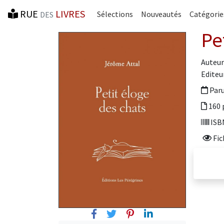
RUE
LIVRES
Sélections
Nouveautés
Catégorie
DES
Pe
Auteur
Editeur
Paru
160 
ISBN
Fic
Facebook
Twitter
Pinterest
Linkedin