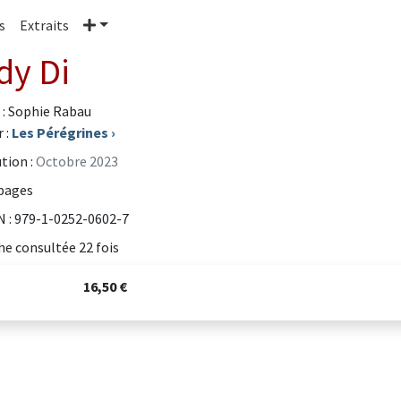
Plus
s
Extraits
dy Di
 : Sophie Rabau
 :
Les Pérégrines
›
tion :
Octobre 2023
pages
 : 979-1-0252-0602-7
he consultée 22 fois
16,50 €