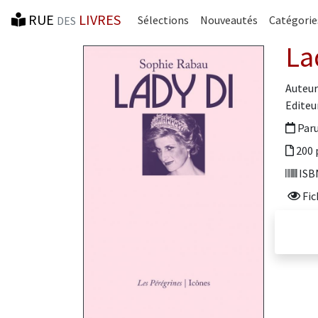
RUE
LIVRES
Sélections
Nouveautés
Catégorie
DES
La
Auteur
Editeur
Paru
200 
ISBN
Fic