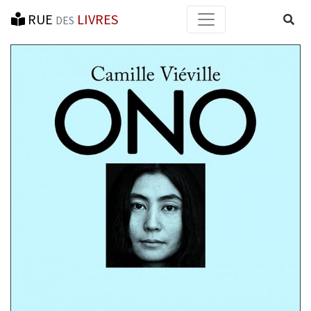
RUE
LIVRES
Reche
DES