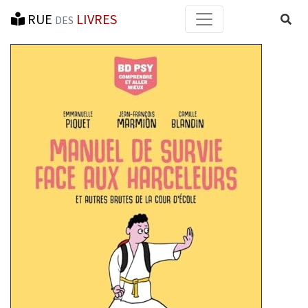
RUE
LIVRES
Reche
DES