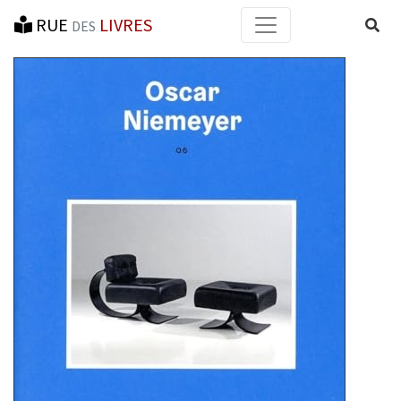
RUE
LIVRES
Reche
DES