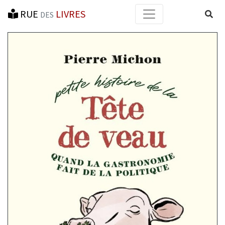
RUE
LIVRES
Reche
DES