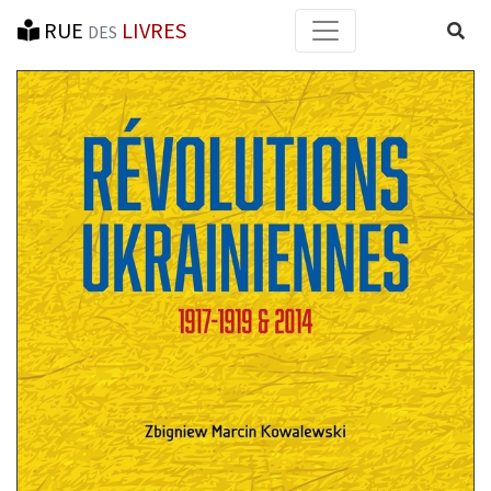
RUE
LIVRES
Reche
DES