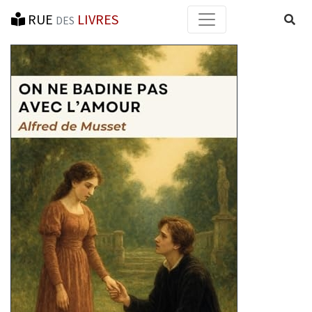
RUE
LIVRES
Reche
DES