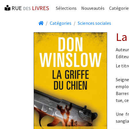
RUE
LIVRES
Sélections
Nouveautés
Catégorie
DES
Accueil
Catégories
Sciences sociales
La
Auteur
Editeur
Le tit
Seigne
emploi
Barrera
tue, ce
Une f
sangla