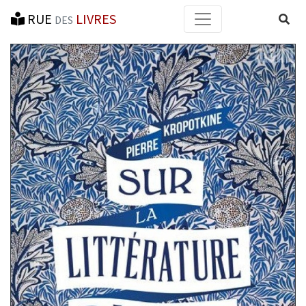
RUE
LIVRES
Reche
DES