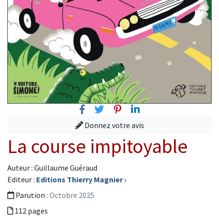
Facebook
Twitter
Pinterest
Linkedin
Donnez votre avis
La course impitoyable
Auteur : Guillaume Guéraud
Editeur :
Editions Thierry Magnier
›
Parution :
Octobre 2025
112 pages