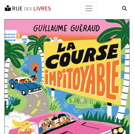
RUE
LIVRES
Reche
DES