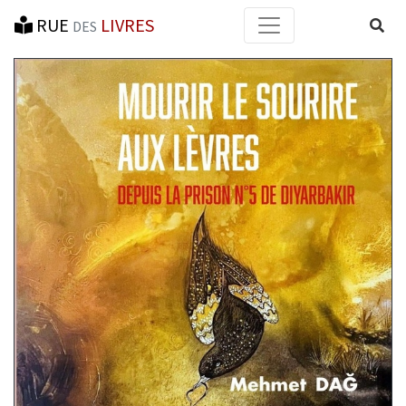
RUE
LIVRES
Reche
DES