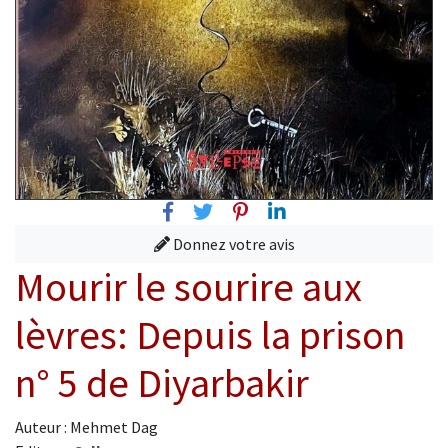
Facebook
Twitter
Pinterest
Linkedin
Donnez votre avis
Mourir le sourire aux
lèvres: Depuis la prison
n° 5 de Diyarbakir
Auteur : Mehmet Dag