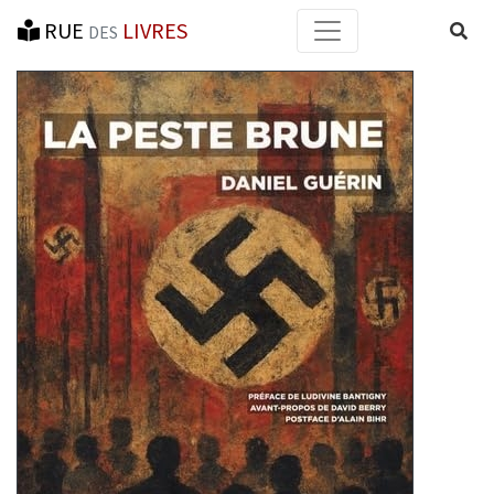
RUE
LIVRES
Reche
DES