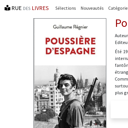
RUE
LIVRES
Sélections
Nouveautés
Catégorie
DES
Po
Auteur
Editeur
Été 19
intern
fantôm
étrang
Comme 
surtou
plus g