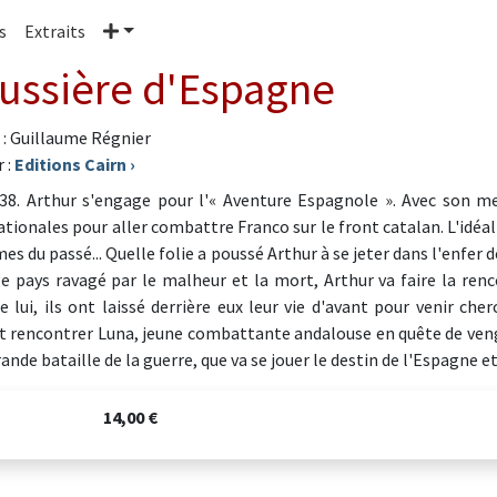
Plus
s
Extraits
ussière d'Espagne
 : Guillaume Régnier
 :
Editions Cairn
›
38. Arthur s'engage pour l'« Aventure Espagnole ». Avec son me
ationales pour aller combattre Franco sur le front catalan. L'idé
es du passé... Quelle folie a poussé Arthur à se jeter dans l'enfer 
e pays ravagé par le malheur et la mort, Arthur va faire la re
lui, ils ont laissé derrière eux leur vie d'avant pour venir cherc
t rencontrer Luna, jeune combattante andalouse en quête de vengean
rande bataille de la guerre, que va se jouer le destin de l'Espagne e
14,00 €