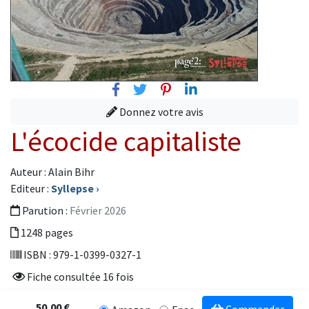
Facebook
Twitter
Pinterest
Linkedin
Donnez votre avis
L'écocide capitaliste
Auteur : Alain Bihr
Editeur :
Syllepse
›
Parution :
Février 2026
1248 pages
ISBN : 979-1-0399-0327-1
Fiche consultée 16 fois
50,00 €