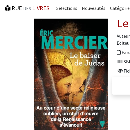
RUE
LIVRES
Sélections
Nouveautés
Catégorie
DES
Le
Auteur 
Editeur
Paru
ISBN
Fic