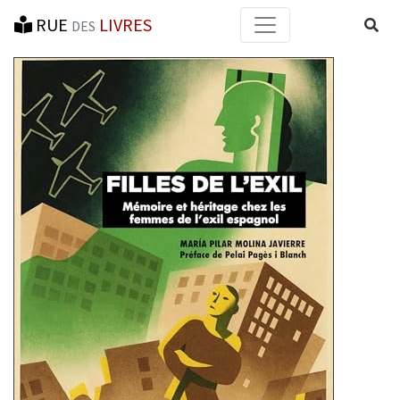
RUE
LIVRES
Reche
DES