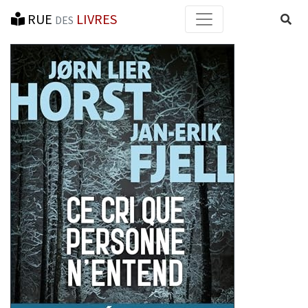
RUE
LIVRES
Reche
DES