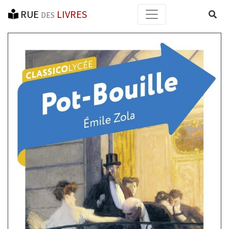
RUE
LIVRES
Reche
DES