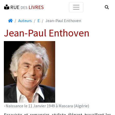
RUE
LIVRES
Reche
DES
Accueil
Auteurs
E
Jean-Paul Enthoven
Jean-Paul Enthoven
› Naissance le 11 Janvier 1949 à Mascara (Algérie)