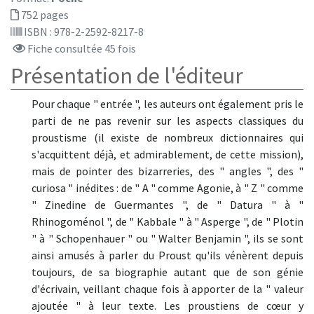
752 pages
ISBN : 978-2-2592-8217-8
Fiche consultée 45 fois
Présentation de l'éditeur
Pour chaque " entrée ", les auteurs ont également pris le
parti de ne pas revenir sur les aspects classiques du
proustisme (il existe de nombreux dictionnaires qui
s'acquittent déjà, et admirablement, de cette mission),
mais de pointer des bizarreries, des " angles ", des "
curiosa " inédites : de " A " comme Agonie, à " Z " comme
" Zinedine de Guermantes ", de " Datura " à "
Rhinogoménol ", de " Kabbale " à " Asperge ", de " Plotin
" à " Schopenhauer " ou " Walter Benjamin ", ils se sont
ainsi amusés à parler du Proust qu'ils vénèrent depuis
toujours, de sa biographie autant que de son génie
d'écrivain, veillant chaque fois à apporter de la " valeur
ajoutée " à leur texte. Les proustiens de cœur y