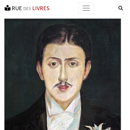
RUE
LIVRES
Reche
DES