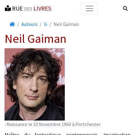
RUE
LIVRES
Reche
DES
Accueil
Auteurs
G
Neil Gaiman
Neil Gaiman
› Naissance le 10 Novembre 1960 à Portchester