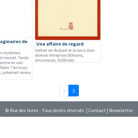
aginaires de
Une affaire de regard
Herbert est étudiant et se lance dans
es mystérieux
diverses entreprises littéraires,
 de Vauvert. Tandis
amoureuses, théâtrales.
s'anime en vain
e Malin ? les loups
, justement revenu
Précédente
(page courante)
‹
2
© Rue des livres - Tous droits réservés |
Contact
|
Newsletter