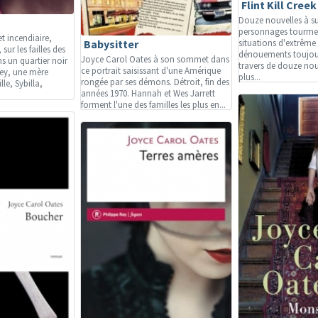
Flint Kill Creek
Douze nouvelles à s
personnages tourmen
 incendiaire,
Babysitter
situations d'extrême 
sur les failles des
dénouements toujour
Joyce Carol Oates à son sommet dans
ns un quartier noir
travers de douze nou
ce portrait saisissant d'une Amérique
ey, une mère
plus...
rongée par ses démons. Détroit, fin des
lle, Sybilla,
années 1970. Hannah et Wes Jarrett
forment l'une des familles les plus en...