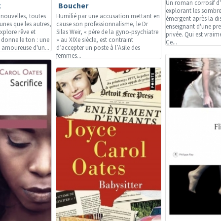
Un roman corrosif d'
k
Boucher
explorant les sombre
 nouvelles, toutes
Humilié par une accusation mettant en
émergent après la di
 unes que les autres,
cause son professionnalisme, le Dr
enseignant d'une pre
xplore rêve et
Silas Weir, « père de la gyno-psychiatre
privée. Qui est vraim
e donne le ton : une
» au XIXe siècle, est contraint
Ce...
amoureuse d'un...
d’accepter un poste à l’Asile des
femmes...