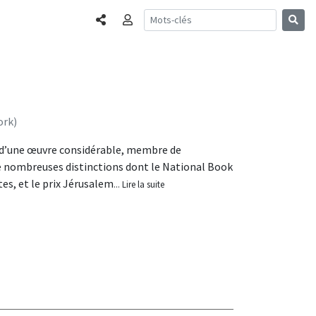
Partager
Connexion
ork)
e d’une œuvre considérable, membre de
 de nombreuses distinctions dont le National Book
es, et le prix Jérusalem
... Lire la suite