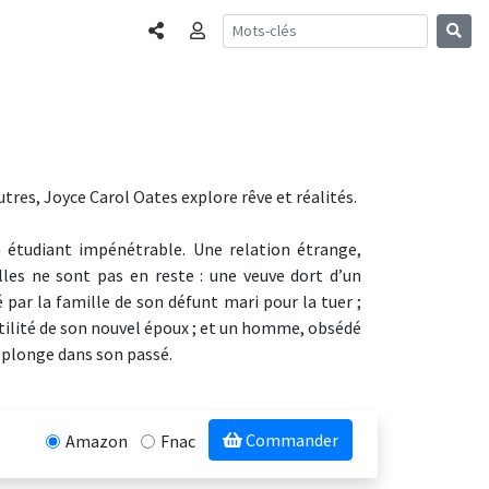
Partager
Connexion
tres, Joyce Carol Oates explore rêve et réalités.
étudiant impénétrable. Une relation étrange,
lles ne sont pas en reste : une veuve dort d’un
r la famille de son défunt mari pour la tuer ;
stilité de son nouvel époux ; et un homme, obsédé
replonge dans son passé.
Commander
Amazon
Fnac