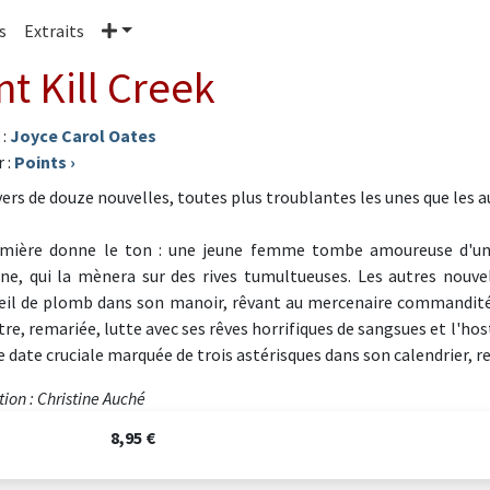
Plus
s
Extraits
nt Kill Creek
 :
Joyce Carol Oates
 :
Points
›
vers de douze nouvelles, toutes plus troublantes les unes que les au
mière donne le ton : une jeune femme tombe amoureuse d'un 
ne, qui la mènera sur des rives tumultueuses. Les autres nouve
l de plomb dans son manoir, rêvant au mercenaire commandité pa
tre, remariée, lutte avec ses rêves horrifiques de sangsues et l'ho
e date cruciale marquée de trois astérisques dans son calendrier, 
ion : Christine Auché
8,95 €