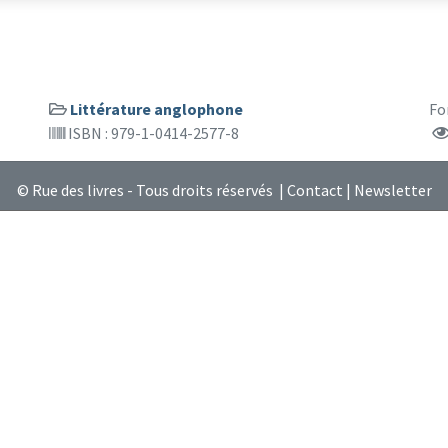
Littérature anglophone
Fo
ISBN : 979-1-0414-2577-8
© Rue des livres - Tous droits réservés |
Contact
|
Newsletter