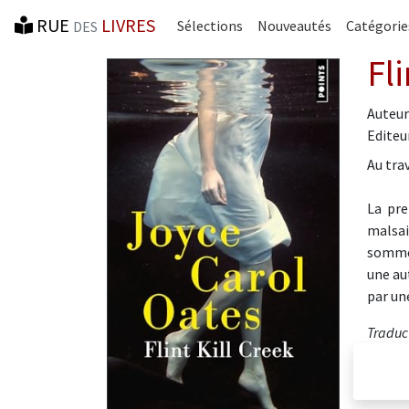
RUE
LIVRES
Sélections
Nouveautés
Catégorie
DES
Fli
Auteur
Editeur
Au tra
La pre
malsai
sommei
une au
par un
Traduct