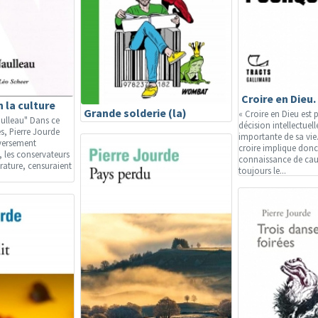
Croire en Dieu.
 la culture
Grande solderie (la)
« Croire en Dieu es
ulleau" Dans ce
décision intellectuell
s, Pierre Jourde
importante de sa vie.
versement
croire implique donc 
s, les conservateurs
connaissance de caus
érature, censuraient
toujours le...