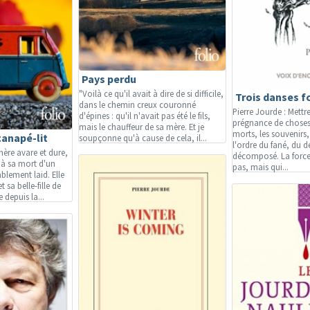
Pays perdu
"Voilà ce qu'il avait à dire de si difficile,
Trois danses f
dans le chemin creux couronné
Pierre Jourde : Mettr
d'épines : qu'il n'avait pas été le fils,
prégnance de choses
mais le chauffeur de sa mère. Et je
morts, les souvenirs,
canapé-lit
soupçonne qu'à cause de cela, il...
l'ordre du fané, du d
ère avare et dure,
décomposé. La force 
e à sa mort d'un
pas, mais qui...
blement laid. Elle
t sa belle-fille de
e depuis la...