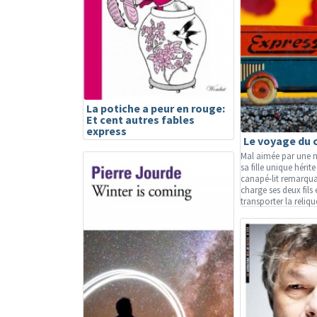
La potiche a peur en rouge:
Et cent autres fables
express
Le voyage du 
Mal aimée par une m
sa fille unique hérit
canapé-lit remarqua
charge ses deux fils e
transporter la reliqu