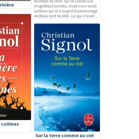
bonheur de vivre. Sur ce causse à la
ivière
magnifique lumière, vivait mon oncle
solitaire qui m'a inspiré le personnage
de Bleus sont les étés. Lui qui n'avait...
 collines
Sur la terre comme au ciel