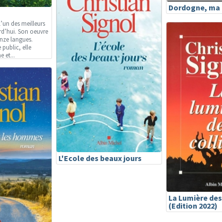
Dordogne, ma r
l’un des meilleurs
rd’hui. Son oeuvre
inze langues.
 public, elle
 et...
L'Ecole des beaux jours
La Lumière des
(Edition 2022)