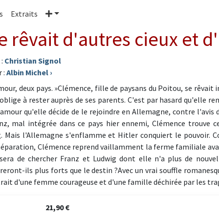
Plus
s
Extraits
le rêvait d'autres cieux et 
 :
Christian Signol
 :
Albin Michel
›
mour, deux pays. »Clémence, fille de paysans du Poitou, se rêvait i
'oblige à rester auprès de ses parents. C'est par hasard qu'elle r
 amour qu'elle décide de le rejoindre en Allemagne, contre l'avis 
nz, mal intégrée dans ce pays hier ennemi, Clémence trouve c
. Mais l'Allemagne s'enflamme et Hitler conquiert le pouvoir. C
séparation, Clémence reprend vaillamment la ferme familiale avant
sera de chercher Franz et Ludwig dont elle n'a plus de nouvell
eront-ils plus forts que le destin ?Avec un vrai souffle romanesq
trait d'une femme courageuse et d'une famille déchirée par les trag
21,90 €