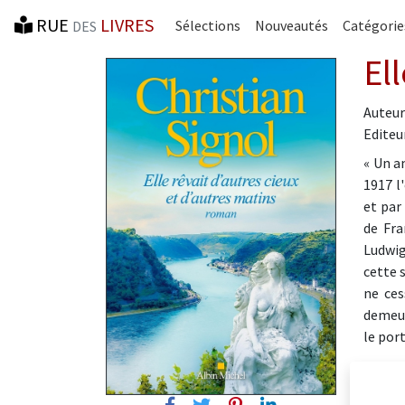
RUE
LIVRES
Sélections
Nouveautés
Catégorie
DES
El
Auteur
Editeur
« Un a
1917 l
et par
de Fra
Ludwig
cette 
ne ces
demeur
le por
Facebook
Twitter
Pinterest
Linkedin