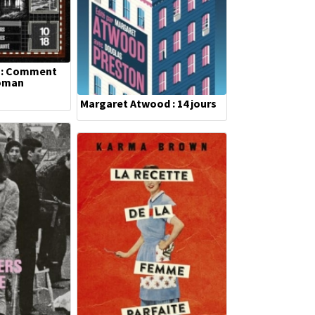
d : Comment
roman
Margaret Atwood : 14 jours