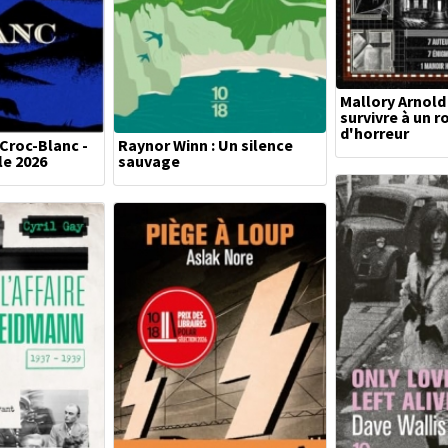
Mallory Arnol
survivre à un 
d'horreur
Croc-Blanc -
Raynor Winn : Un silence
le 2026
sauvage