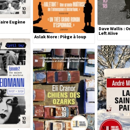
ffaire Eugène
Dave Wallis : O
Left Alive
Aslak Nore : Piège à loup