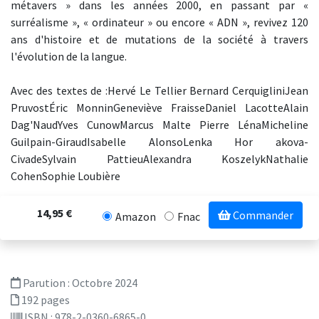
métavers » dans les années 2000, en passant par «
surréalisme », « ordinateur » ou encore « ADN », revivez 120
ans d'histoire et de mutations de la société à travers
l'évolution de la langue.
Avec des textes de :Hervé Le Tellier Bernard CerquigliniJean
PruvostÉric MonninGeneviève FraisseDaniel LacotteAlain
Dag'NaudYves CunowMarcus Malte Pierre LénaMicheline
Guilpain-GiraudIsabelle AlonsoLenka Hor akova-
CivadeSylvain PattieuAlexandra KoszelykNathalie
CohenSophie Loubière
14,95 €
Commander
Amazon
Fnac
Parution :
Octobre 2024
192 pages
ISBN : 978-2-0360-6865-0