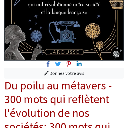
Facebook
Twitter
Pinterest
Linkedin
Donnez votre avis
Du poilu au métavers -
300 mots qui reflètent
l'évolution de nos
sociétés: 300 mots qui