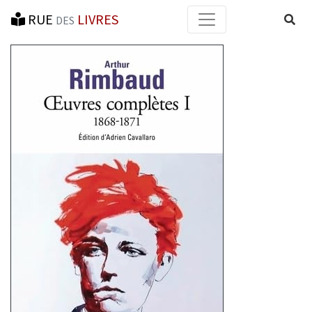
RUE
LIVRES
Reche
DES