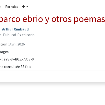
Plus
s
Extraits
 barco ebrio y otros poema
 :
Arthur Rimbaud
r : PublicaUEx editorial
tion :
Avril 2026
pages
 : 978-8-4912-7353-0
he consultée 33 fois