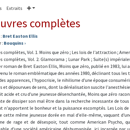
Plus
s
Extraits
uvres complètes
 :
Bret Easton Ellis
 :
Bouquins
›
s complètes, Vol. 1. Moins que zéro ; Les lois de l'attraction ; Amer
s complètes, Vol. 2. Glamorama ; Lunar Park ; Suite(s) impéria
r roman de Bret Easton Ellis, Moins que zéro, publié en 1983, lui a
venu le roman emblématique des années 1980, déclinant tous les th
des apparences, l'hypocrisie, le nihilisme d'une époque consuméris
s et dépourvues de sens, dont la déréalisation suscite l'anesthésie 
it acide et cru d'une jeunesse désenchantée, Moins que zéro racont
nte de dissiper son mal être dans la recherche incessante de tous le
nt n'apportent le bonheur et la puissance escomptés. Les Lois de l
de cette même jeunesse dorée en mal d'elle-même, vaquant d'une d
e de rage et de désespoir, tout comme American Psycho, qui 
able d'une société américaine déshumanisée, ici incarnée par 