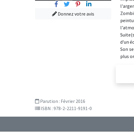
Facebook
Twitter
Pinterest
Linkedin
l'argen
Zombie
Donnez votre avis
peintu
l'atmo
Suite(
d'un éc
Son se
plus or
Parution :
Février 2016
ISBN : 978-2-2211-9191-0