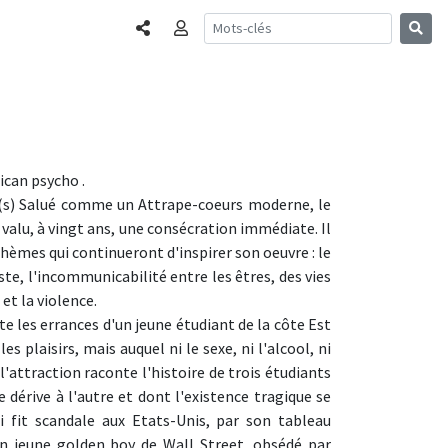
Partager
Connexion
ican psycho .
le(s) Salué comme un Attrape-coeurs moderne, le
 valu, à vingt ans, une consécration immédiate. Il
èmes qui continueront d'inspirer son oeuvre : le
te, l'incommunicabilité entre les êtres, des vies
et la violence.
e les errances d'un jeune étudiant de la côte Est
s plaisirs, mais auquel ni le sexe, ni l'alcool, ni
'attraction raconte l'histoire de trois étudiants
érive à l'autre et dont l'existence tragique se
fit scandale aux Etats-Unis, par son tableau
un jeune golden boy de Wall Street, obsédé par