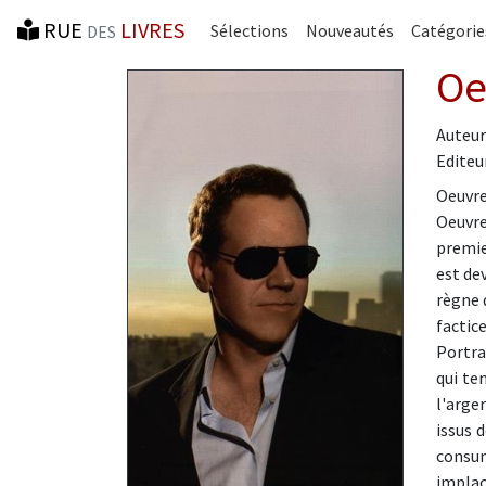
RUE
LIVRES
Sélections
Nouveautés
Catégorie
DES
Oe
Auteur
Editeur
Oeuvre
Oeuvre
premie
est de
règne 
factice
Portra
qui te
l'arge
issus 
consum
implac