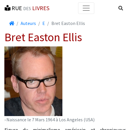
RUE
LIVRES
Reche
DES
Accueil
Auteurs
E
Bret Easton Ellis
Bret Easton Ellis
› Naissance le 7 Mars 1964 à Los Angeles (USA)