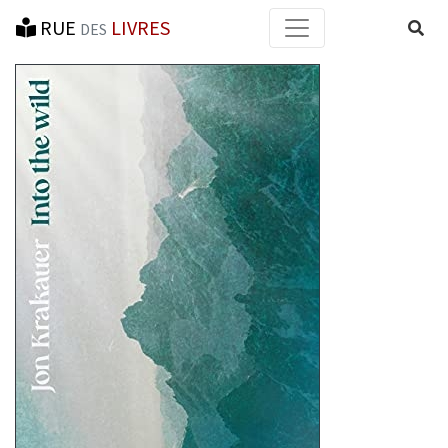
RUE
LIVRES
Reche
DES