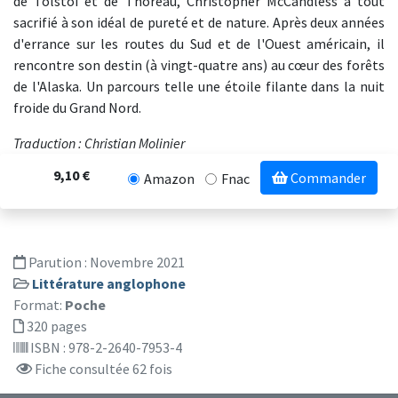
de Tolstoï et de Thoreau, Christopher McCandless a tout
sacrifié à son idéal de pureté et de nature. Après deux années
d'errance sur les routes du Sud et de l'Ouest américain, il
rencontre son destin (à vingt-quatre ans) au cœur des forêts
de l'Alaska. Un parcours telle une étoile filante dans la nuit
froide du Grand Nord.
Traduction : Christian Molinier
9,10 €
Commander
Amazon
Fnac
Parution :
Novembre 2021
Littérature anglophone
Format:
Poche
320 pages
ISBN : 978-2-2640-7953-4
Fiche consultée 62 fois