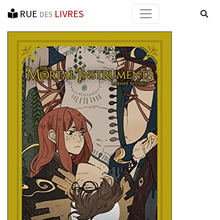
RUE
LIVRES
Reche
DES