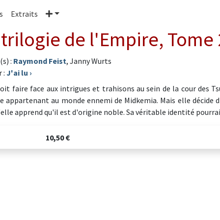
Plus
s
Extraits
 trilogie de l'Empire, Tome 
(s) :
Raymond Feist
, Janny Wurts
 :
J'ai lu
›
oit faire face aux intrigues et trahisons au sein de la cour des T
e appartenant au monde ennemi de Midkemia. Mais elle décide d'i
'elle apprend qu'il est d'origine noble. Sa véritable identité pourr
10,50 €