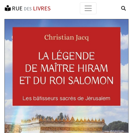
RUE
LIVRES
Reche
DES