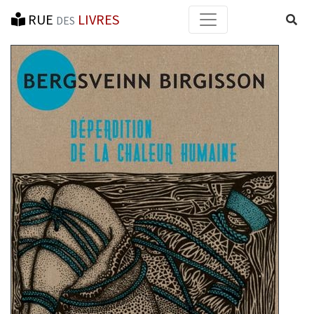
RUE
LIVRES
Reche
DES