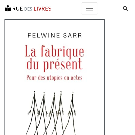
RUE
LIVRES
Reche
DES