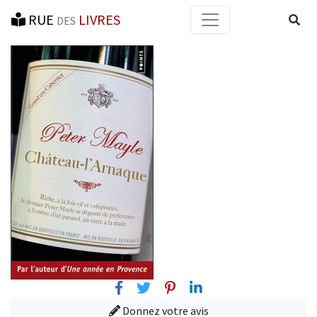
RUE
LIVRES
Reche
DES
Facebook
Twitter
Pinterest
Linkedin
Donnez votre avis