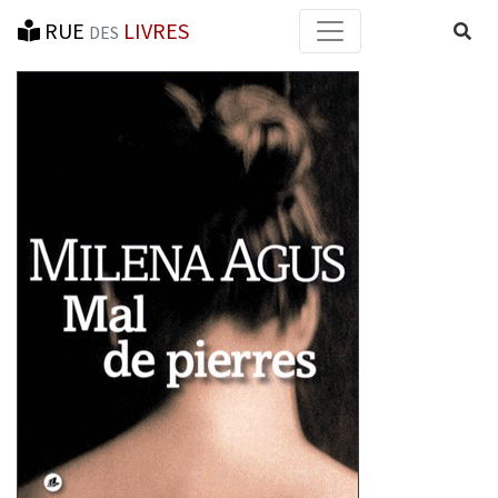
RUE
LIVRES
Reche
DES