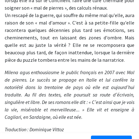
lorsqu'elle ira sur le Continent faire une cure thermale pour
soigner son « mal de pierres », des calculs rénaux.
Un rescapé de la guerre, qui souffre du même mal qu'elle, aura
raison de son « mal d'amour ». C'est à sa petite-fille qu'elle
racontera quelques décennies plus tard ses émotions, ses
cheminements, tout en laissant des zones d'ombre. Mais
quelle est au juste la vérité ? Elle ne se recomposera que
beaucoup plus tard, de façon inattendue, lorsque la dernière
pièce du puzzle tombera entre les mains de la narratrice.
Milena agus enthousiasme le public français en 2007 avec Mal
de pierres. Le succès se propage en Italie et lui confère la
notoriété dans la trentaine de pays où elle est aujourd’hui
traduite. Au fil des textes, elle poursuit sa route d’écrivain,
singulière et libre. De ses romans elle dit : « C’est ainsi que je vois
la vie, misérable et merveilleuse... » Elle vit et enseigne à
Cagliari, en Sardaigne, où elle est née.
Traduction : Dominique Vittoz