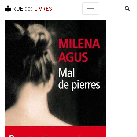
RUE
LIVRES
Reche
DES