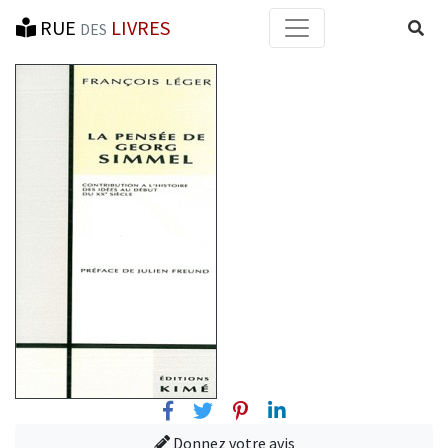
RUE
LIVRES
Reche
DES
Facebook
Twitter
Pinterest
Linkedin
Donnez votre avis