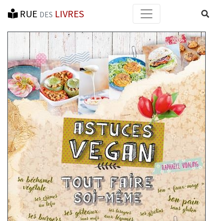
RUE
LIVRES
Reche
DES