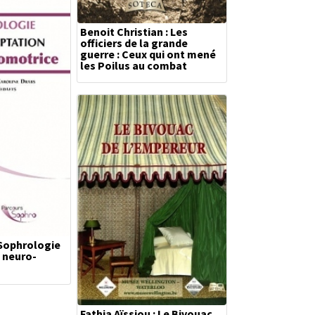
Benoit Christian : Les
officiers de la grande
guerre : Ceux qui ont mené
les Poilus au combat
 Sophrologie
 neuro-
Fathia Aïssiou : Le Bivouac