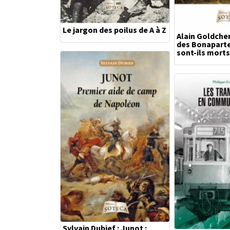
Le jargon des poilus de A à Z
Alain Goldcher
des Bonaparte
sont-ils morts
Sylvain Dubief : Junot :