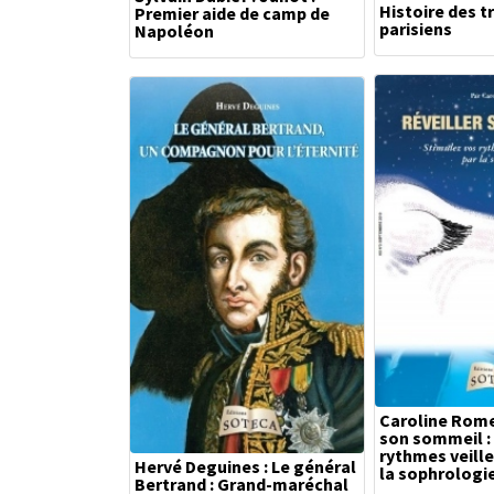
Histoire des t
Premier aide de camp de
parisiens
Napoléon
Caroline Rome 
son sommeil :
rythmes veill
Hervé Deguines : Le général
la sophrologi
Bertrand : Grand-maréchal