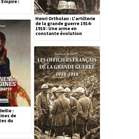
 Empire :
Henri Ortholan : L'artillerie
de la grande guerre 1914-
1918 : Une arme en
constante évolution
eille :
gines de
tes du