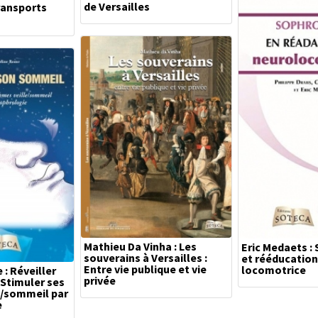
de Versailles
ransports
Mathieu Da Vinha : Les
Eric Medaets :
souverains à Versailles :
et rééducation
Entre vie publique et vie
locomotrice
: Réveiller
privée
 Stimuler ses
e/sommeil par
e