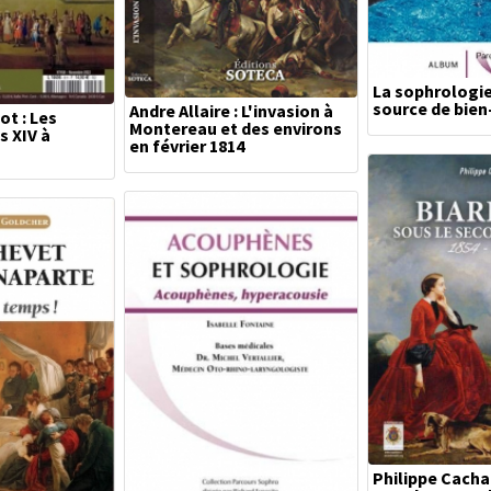
La sophrologie
source de bien
Andre Allaire : L'invasion à
t : Les
Montereau et des environs
s XIV à
en février 1814
Philippe Cachau