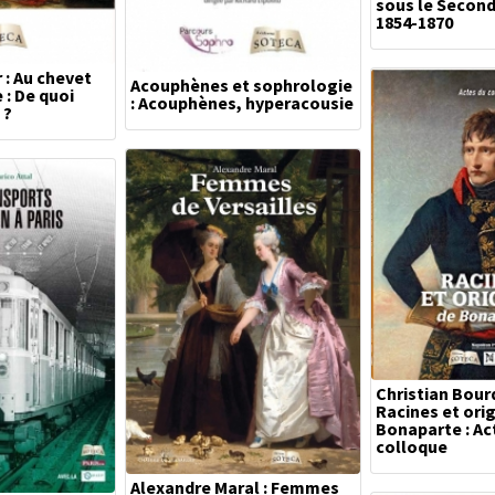
sous le Second
1854-1870
 : Au chevet
Acouphènes et sophrologie
 : De quoi
: Acouphènes, hyperacousie
 ?
Christian Bourd
Racines et ori
Bonaparte : Ac
colloque
Alexandre Maral : Femmes