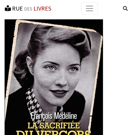
RUE
LIVRES
Reche
DES