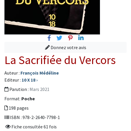
Facebook
Twitter
Pinterest
Linkedin
Donnez votre avis
La Sacrifiée du Vercors
Auteur :
François Médéline
Editeur :
10 X 18
›
Parution :
Mars 2021
Format:
Poche
198 pages
ISBN : 978-2-2640-7798-1
Fiche consultée 61 fois