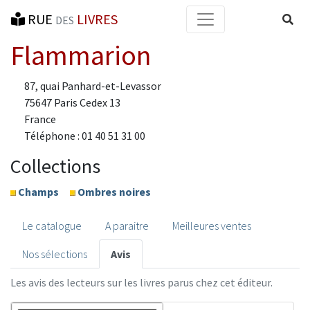
RUE
LIVRES
Reche
DES
Flammarion
87, quai Panhard-et-Levassor
75647 Paris Cedex 13
France
Téléphone : 01 40 51 31 00
Collections
Champs
Ombres noires
Le catalogue
A paraitre
Meilleures ventes
Nos sélections
Avis
Les avis des lecteurs sur les livres parus chez cet éditeur.